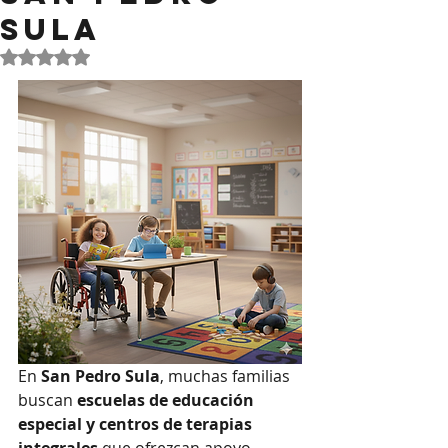
Sula
Obtuvo NaN de 5 estrellas.
En 
San Pedro Sula
, muchas familias 
buscan 
escuelas de educación 
especial y centros de terapias 
integrales
 que ofrezcan apoyo 